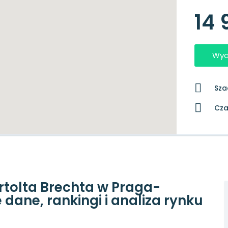
14 
Wyc
Sza
Cza
ertolta Brechta w Praga-
dane, rankingi i analiza rynku