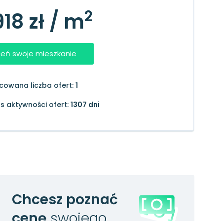
2
918 zł / m
eń swoje mieszkanie
cowana liczba ofert:
1
s aktywności ofert:
1307 dni
Chcesz poznać
cenę
swojego