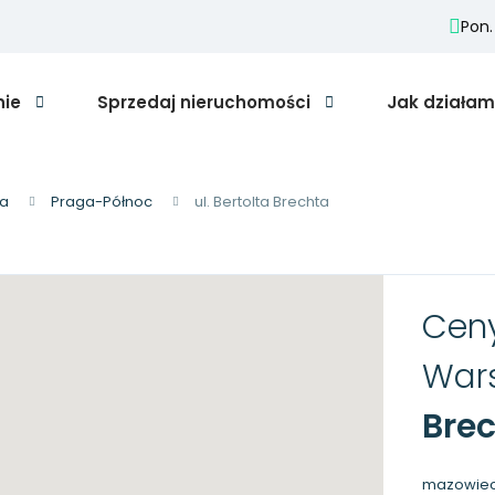
Pon.
nie
Sprzedaj nieruchomości
Jak działa
a
Praga-Północ
ul. Bertolta Brechta
Ceny
War
Bre
mazowiec