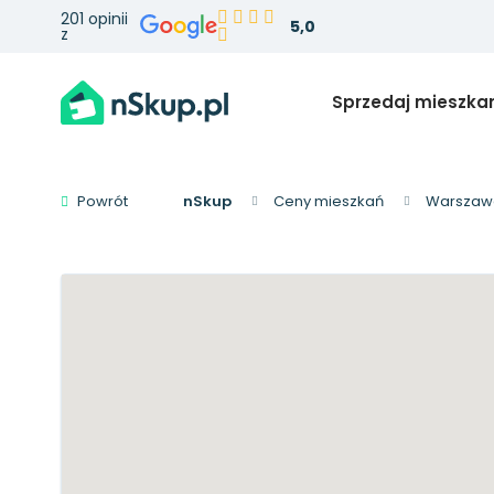
201 opinii
5,0
z
Sprzedaj mieszka
Powrót
nSkup
Ceny mieszkań
Warszaw