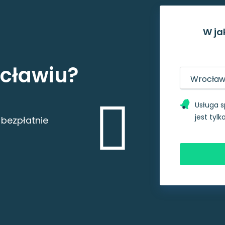
W ja
cławiu?
Usługa s
jest tyl
 bezpłatnie